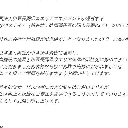
団法人伊豆長岡温泉エリアマネジメントが運営する
なやステイ」（所在地：静岡県伊豆の国市長岡1067-1）のホテ
1日より株式会社竹屋旅館が引き継ぐこととなりましたので、ご案
継ぎ後も両社が引き続き緊密に連携し、
当施設の発展と伊豆長岡温泉エリア全体の活性化に努めてまい
いただきましたお客様ならびにお取引先様におかれましては、 
ぬご支援とご愛顧を賜りますようお願い申し上げます。
基本的なサービス内容に大きな変更はございませんが、
ビス向上と快適なご滞在を提供できるよう尽力してまいります。
よろしくお願い申し上げます。