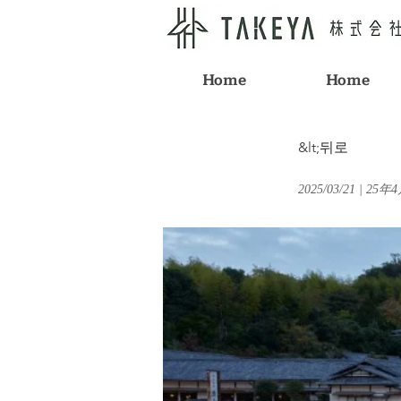
Home
Home
&lt;뒤로
2025/03/21