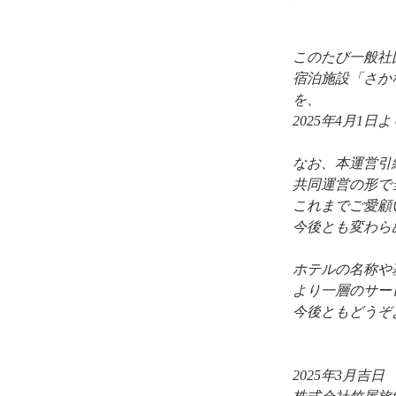
このたび一般社
宿泊施設「さか
を、
2025年4月
なお、本運営引
共同運営の形で
これまでご愛顧
今後とも変わら
ホテルの名称や
より一層のサー
今後ともどうぞ
2025年3月吉日