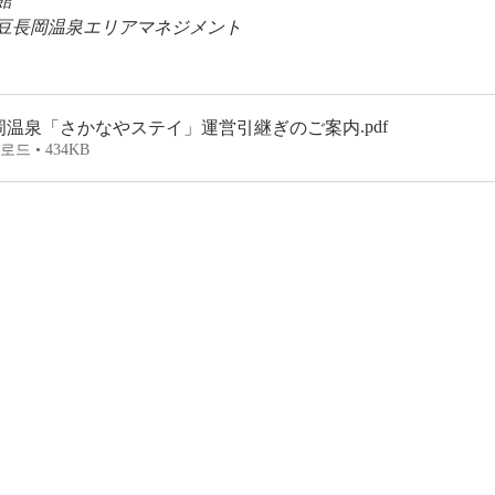
館
豆長岡温泉エリアマネジメント
.pdf
岡温泉「さかなやステイ」運営引継ぎのご案内
로드 • 434KB
 시미즈구 마사마치 3-27