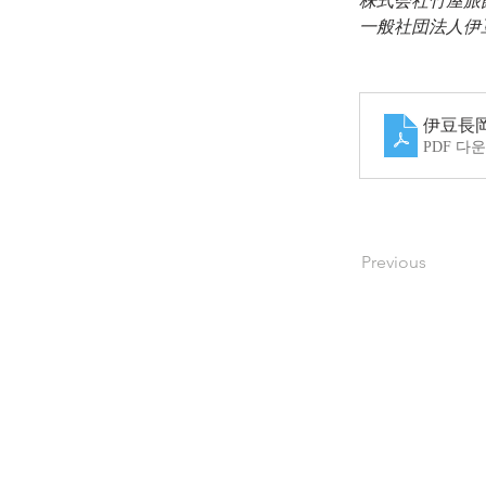
株式会社竹屋旅
一般社団法人伊
伊豆長
PDF 다운
Previous
호텔 퀘스트 시미즈
424-0816
시즈오카현
시즈오카시