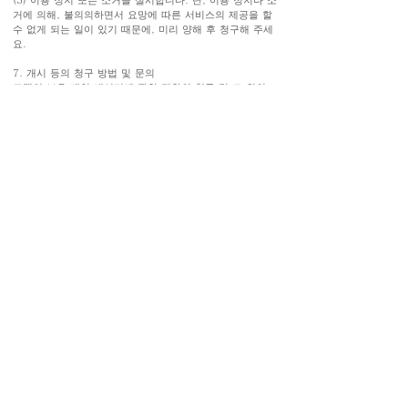
거에 의해, 불의의하면서 요망에 따른 서비스의 제공을 할
수 없게 되는 일이 있기 때문에, 미리 양해 후 청구해 주세
요.
7. 개시 등의 청구 방법 및 문의
고객의 보유 개인 데이터에 관한 전항의 청구 및 그 외의
개인 정보에 관한 문의는 접수 창구에서 실시합니다. 본인
확인(혹은, 내용에 의해 대행된 쪽인 것의 확인)을 할 수 없
는 경우는 거절하고 있으므로 미리 양해 바랍니다.
호텔 퀘스트 시미즈
424-0816
시즈오카현
시즈오카시 시미즈구 마사마
치 3-27
TEL
054-366-7101
(숙박)
TEL
054-366-8783
(레스토랑·연회)
팩스
054-363-1231
MAIL
info@takeyaryokan.com
개인 정보 보호 정책
プライバシーポリシー
​カスタマーハラスメントに対する行動指針