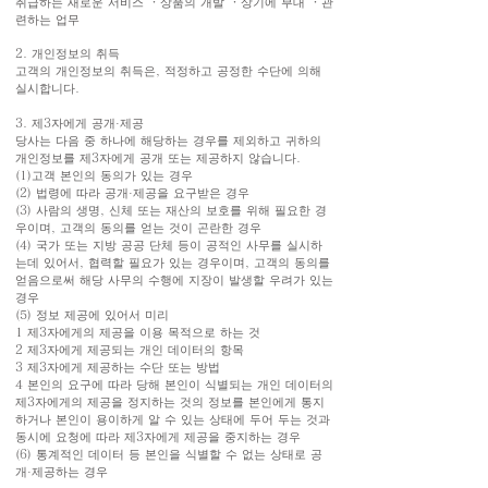
취급하는 새로운 서비스 ・상품의 개발 ・상기에 부대 ・관
련하는 업무
2. 개인정보의 취득
고객의 개인정보의 취득은, 적정하고 공정한 수단에 의해
실시합니다.
3. 제3자에게 공개·제공
당사는 다음 중 하나에 해당하는 경우를 제외하고 귀하의
개인정보를 제3자에게 공개 또는 제공하지 않습니다.
(1)고객 본인의 동의가 있는 경우
(2) 법령에 따라 공개·제공을 요구받은 경우
(3) 사람의 생명, 신체 또는 재산의 보호를 위해 필요한 경
우이며, 고객의 동의를 얻는 것이 곤란한 경우
(4) 국가 또는 지방 공공 단체 등이 공적인 사무를 실시하
는데 있어서, 협력할 필요가 있는 경우이며, 고객의 동의를
얻음으로써 해당 사무의 수행에 지장이 발생할 우려가 있는
경우
(5) 정보 제공에 있어서 미리
1 제3자에게의 제공을 이용 목적으로 하는 것
2 제3자에게 제공되는 개인 데이터의 항목
3 제3자에게 제공하는 수단 또는 방법
4 본인의 요구에 따라 당해 본인이 식별되는 개인 데이터의
제3자에게의 제공을 정지하는 것의 정보를 본인에게 통지
하거나 본인이 용이하게 알 수 있는 상태에 두어 두는 것과
동시에 요청에 따라 제3자에게 제공을 중지하는 경우
(6) 통계적인 데이터 등 본인을 식별할 수 없는 상태로 공
개·제공하는 경우