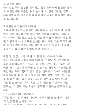
4. 업무의 위탁
당사는 업무의 일부를 위탁하고 업무 위탁처에 필요한 범위
로 개인정보를 제공할 수 있습니다. 이 경우 이러한 업무
위탁처와의 취급에 관한 계약 체결을 비롯하여 적절한 감독
을 실시합니다.
5.개인정보의 관리에 대해서
고객의 개인정보는 적절한 관리를 하는 동시에 누설, 손실,
변조 등의 방지를 위해 최대한의 주의를 기울이고 있습니
다. 귀하의 개인정보 보호 및 적절한 취급과 관련하여 임원
및 직원에게 사내 교육을 실시합니다. 또한 이용 목적에 따
라 개인정보의 보존기간을 별도로 정하고 해당 기간 경과
후에는 이를 적절한 방법으로 폐기합니다.
6.공개, 정정, 삭제, 추가, 이용 정지, 소거에 대해서
당사 보유의 개인 데이터에 대해서, 고객님 자신으로부터
소정의 방법으로 (1) 개시, (2) 정정, 삭제, 추가, 또는 (3)
이용 정지, 소거의 청구를 받은 경우는 청구자 가 본인임을
확인하신 후에, 합리적인 기간 및 범위에서 이하의 대응을
하겠습니다. 다만, 본인 또는 제3자의 생명, 건강, 재산 등
을 해칠 우려가 있는 경우, 당사의 업무의 실시에 현저한
지장을 발생하는 경우, 혹은 그 외 법령을 위반하게 되는
경우는, 그 전부 또는 1 부의 청구를 거절하는 경우가 있습
니다.
(1) 공개에 대해 대답합니다.
(2)정정, 삭제, 추가에 대해서, 청구 내용을 조사 후, 내용
의 정정 등을 실시합니다.
(3) 이용 정지 또는 소거를 실시합니다. 단, 이용 정지나 소