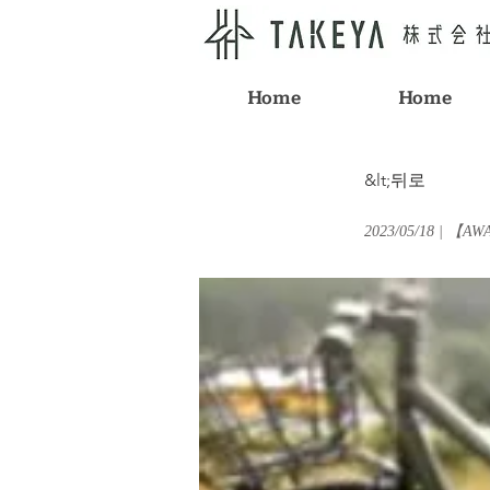
Home
Home
&lt;뒤로
2023/05/18 |