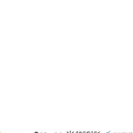
 시미즈구 마사마치 3-27
·연회)
개인 정
プライ
​カス