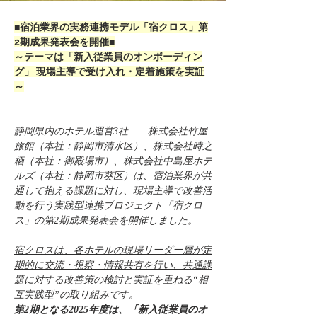
■宿泊業界の実務連携モデル「宿クロス」第
2期成果発表会を開催■
～テーマは「新入従業員のオンボーディン
グ」 現場主導で受け入れ・定着施策を実証
～
静岡県内のホテル運営3社――株式会社竹屋
旅館（本社：静岡市清水区）、株式会社時之
栖（本社：御殿場市）、株式会社中島屋ホテ
ルズ（本社：静岡市葵区）は、宿泊業界が共
通して抱える課題に対し、現場主導で改善活
動を行う実践型連携プロジェクト「宿クロ
ス」の第2期成果発表会を開催しました。
宿クロスは、各ホテルの現場リーダー層が定
期的に交流・視察・情報共有を行い、共通課
題に対する改善策の検討と実証を重ねる“相
互実践型”の取り組みです。
第2期となる2025年度は、「新入従業員のオ