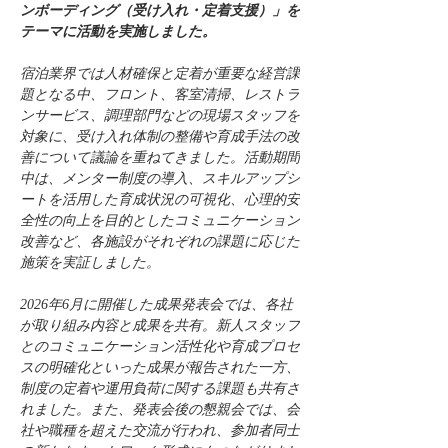
ンボーディング（受け入れ・定着支援）」を
テーマに活動を実施しました。
宿泊業界では人材確保と定着が重要な経営課
題となる中、フロント、客室清掃、レストラ
ンサービス、調理部門などの現場スタッフを
対象に、受け入れ体制の整備や育成手法の改
善について議論を重ねてきました。活動期間
中は、メンター制度の導入、スキルアップシ
ートを活用した育成状況の可視化、心理的安
全性の向上を目的としたコミュニケーション
改善など、各施設がそれぞれの課題に応じた
施策を実証しました。
2026年6月に開催した成果発表会では、各社
が取り組み内容と成果を共有。新人スタッフ
とのコミュニケーション活性化や育成プロセ
スの明確化といった成果が報告された一方、
制度の定着や運用負荷に関する課題も共有さ
れました。また、発表会後の懇親会では、会
社や職種を超えた交流が行われ、参加者同士