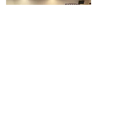
Previous
다음
호텔 퀘스트 시미즈
424-0816
시즈오카현
시즈오카시 시미즈구 마사마
치 3-27
TEL
054-366-7101
(숙박)
TEL
054-366-8783
(레스토랑·연회)
팩스
054-363-1231
MAIL
info@takeyaryokan.com