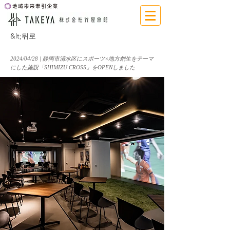
&lt;뒤로
2024/04/28 | 静岡市清水区にスポーツ×地方創生をテーマ
にした施設「SHIMIZU CROSS」をOPENしました