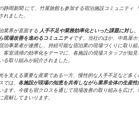
日付の静岡新聞 にて、竹屋旅館も参加する宿泊施設コミュニティ 
されました。
泊業界が直面する 
人手不足や業務効率化といった課題に対し、
ら現場改善を進めるコミュニティ
です。当社のほか、中島屋ホ
宿泊事業者が連携し、持続可能な宿泊業の現場づくりに取り組
、客室清掃の効率化をテーマに、各施設の現場スタッフが知見
いる取り組みが紹介されました。
光を支える重要な産業である一方、慢性的な人手不足など多く
スでは、
各施設が現場の知恵を共有しながら業界全体の生産性
います。今後も宿クロスを通じて現場改善の取り組みを広げ、
に貢献してまいります。