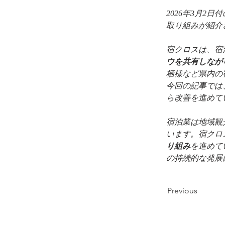
2026年3月2
取り組みが紹介
宿クロスは、宿
ウを共有しなが
栖様など県内の
今回の記事では
ら改善を進めて
宿泊業は地域観
います。宿クロ
り組み
を進めて
の持続的な発展
Previous