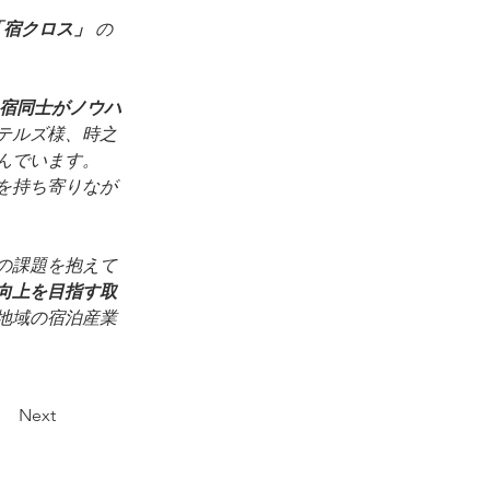
「宿クロス」
 の
宿同士がノウハ
テルズ様、時之
んでいます。
を持ち寄りなが
の課題を抱えて
向上を目指す取
地域の宿泊産業
Next