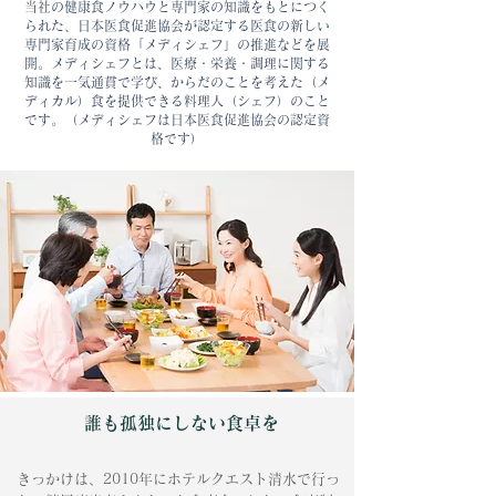
当社の健康食ノウハウと専門家の知識をもとにつく
られた、日本医食促進協会が認定する医食の新しい
専門家育成の資格「メディシェフ」の推進などを展
開。メディシェフとは、医療・栄養・調理に関する
知識を一気通貫で学び、からだのことを考えた（メ
ディカル）食を提供できる料理人（シェフ）のこと
です。​（メディシェフは日本医食促進協会の認定資
格です）
誰も孤独にしない食卓を
きっかけは、2010年にホテルクエスト清水で行っ