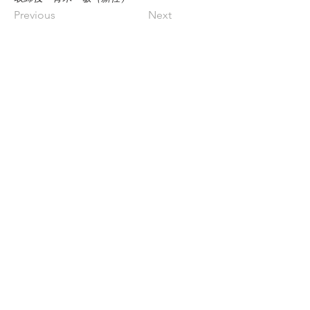
Previous
Next
株式会社 竹屋旅館
424-0816
静岡県
静岡市清水区真砂町3-27
TEL 054-340-3200
FAX
054-363-1231
お問い合わせは
「お問い合わせフォーム」
よりお願
いいたします
​※営業電話はお受けしておりません。営業関係のご
連絡はお問い合わせフォームよりご入力下さい。
お問い合わせ
プライバシーポリシー
​カスタマーハラスメントに対する行動指針