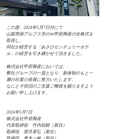
この度、2024年5月7日付にて
山梨県南アルプス市の㈱甲府興産の全株式を
取得し、
同社が経営する「あさひセンチュリーホテ
ル」の経営を引き継がせて頂きました。
株式会社甲府興産においては、
弊社グループの一員となり、新体制のもと一
層の社業の発展に努力いたします。
なにとぞ倍旧のご支援ご鞭撻を賜りますよう
お願い申し上げます。
2024年5月7日
株式会社甲府興産
代表取締役　竹内佑騎（新任）
取締役　望月基弘（新任）
取締役　青木一敏（新任）