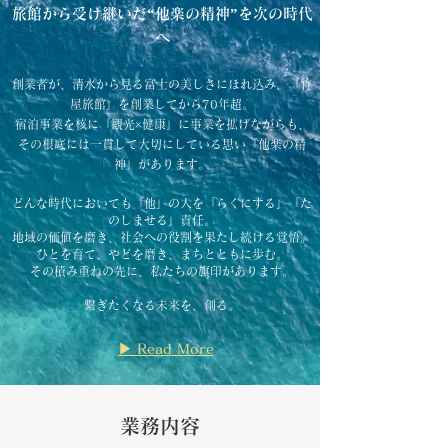
旅館から受け継いだ“他楽の精神”を次の時代
へ
創業者が、清水から見る富士の美しさにほれ込み、「竹
屋旅館」を創業してから70年超。
宿泊事業を核に「観光×健康」に事業を拡げながらも、
その根底には一貫して大切にしている思い「他楽の精
神」があります。
どんな時代においても「他」の人を「らくにする」「た
のしませる」責任。
地域の価値を磨き、社会への役割を果たし続ける覚悟。
ひとを育て、やどを磨き、まちとともに歩む。
その積み重ねの先に、私たちの旗印があります。
繋ぎたくなる未来を、創る。
▶ Read More
業務内容