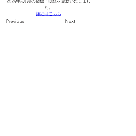
2025年5月期の指標・取組を更新いたしまし
た。
詳細はこちら
Previous
Next
株式会社 竹屋旅館
424-0816
静岡県
静岡市清水区真砂町3-27
TEL 054-340-3200
FAX
054-363-1231
お問い合わせは
「お問い合わせフォーム」
よりお願
いいたします
​※営業電話はお受けしておりません。営業関係のご
連絡はお問い合わせフォームよりご入力下さい。
お問い合わせ
プライバシーポリシー
​カスタマーハラスメントに対する行動指針