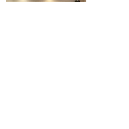
Previous
Next
Hotel Quest Shimizu
424-0816
Shizuoka Prefecture
3-27 Masago-
cho, Shimizu-ku, Shizuoka-shi
TEL
054-366-7101
(accommodation)
TEL
054-366-8783
(restaurant, banquet)
FAX
054-363-1231
MAIL
info@takeyaryokan.com