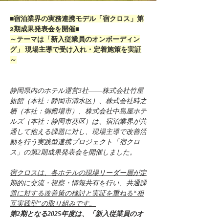
■宿泊業界の実務連携モデル「宿クロス」第
2期成果発表会を開催■
～テーマは「新入従業員のオンボーディン
グ」 現場主導で受け入れ・定着施策を実証
～
静岡県内のホテル運営3社――株式会社竹屋
旅館（本社：静岡市清水区）、株式会社時之
栖（本社：御殿場市）、株式会社中島屋ホテ
ルズ（本社：静岡市葵区）は、宿泊業界が共
通して抱える課題に対し、現場主導で改善活
動を行う実践型連携プロジェクト「宿クロ
ス」の第2期成果発表会を開催しました。
宿クロスは、各ホテルの現場リーダー層が定
期的に交流・視察・情報共有を行い、共通課
題に対する改善策の検討と実証を重ねる“相
互実践型”の取り組みです。
第2期となる2025年度は、「新入従業員のオ