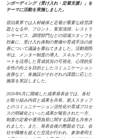
ンボーディング（受け入れ・定着支援）」を
テーマに活動を実施しました。
宿泊業界では人材確保と定着が重要な経営課
題となる中、フロント、客室清掃、レストラ
ンサービス、調理部門などの現場スタッフを
対象に、受け入れ体制の整備や育成手法の改
善について議論を重ねてきました。活動期間
中は、メンター制度の導入、スキルアップシ
ートを活用した育成状況の可視化、心理的安
全性の向上を目的としたコミュニケーション
改善など、各施設がそれぞれの課題に応じた
施策を実証しました。
2026年6月に開催した成果発表会では、各社
が取り組み内容と成果を共有。新人スタッフ
とのコミュニケーション活性化や育成プロセ
スの明確化といった成果が報告された一方、
制度の定着や運用負荷に関する課題も共有さ
れました。また、発表会後の懇親会では、会
社や職種を超えた交流が行われ、参加者同士