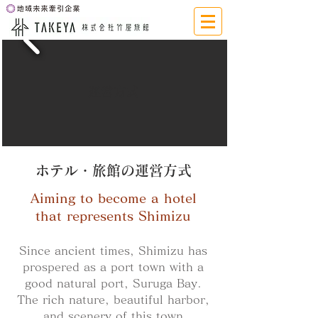
​運営方式
ホテル・旅館の運営方式
Aiming to become a hotel
that represents Shimizu
Since ancient times, Shimizu has
prospered as a port town with a
good natural port, Suruga Bay.
The rich nature, beautiful harbor,
and scenery of this town