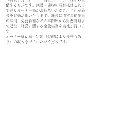
借する方式です。施設・建物の所有権はこれま
で通りオーナー様がお持ちいただき、当社が施
設を有効活用いたします。施設に関する従業員
の雇用・労務管理など人事関連から財務管理ま
で運営・経営に関する全般実務を当社が行いま
す。
​オーナー様が毎月定額（契約により変動もあ
り）の収入を得ていただく方式です。
Hotel Quest Shimizu
424-0816
Shizuoka Prefecture
3-27 Masago-
cho, Shimizu-ku, Shizuoka-shi
TEL
054-366-7101
(accommodation)