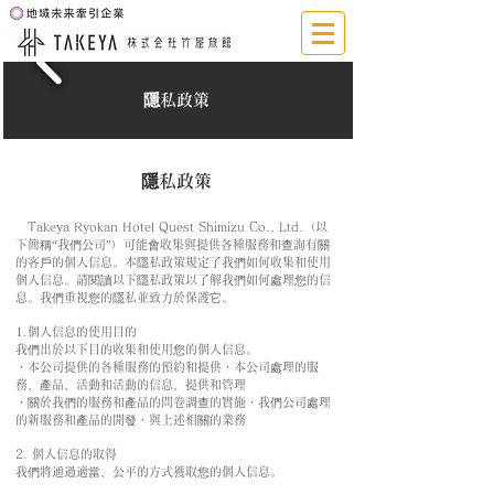
隱私政策
隱私政策
Takeya Ryokan Hotel Quest Shimizu Co., Ltd.（以
下簡稱“我們公司”）可能會收集與提供各種服務和查詢有關
的客戶的個人信息。本隱私政策規定了我們如何收集和使用
個人信息。請閱讀以下隱私政策以了解我們如何處理您的信
息。我們重視您的隱私並致力於保護它。
1.個人信息的使用目的
我們出於以下目的收集和使用您的個人信息。
・本公司提供的各種服務的預約和提供・本公司處理的服
務、產品、活動和活動的信息、提供和管理
・關於我們的服務和產品的問卷調查的實施・我們公司處理
的新服務和產品的開發・與上述相關的業務
2. 個人信息的取得
我們將通過適當、公平的方式獲取您的個人信息。