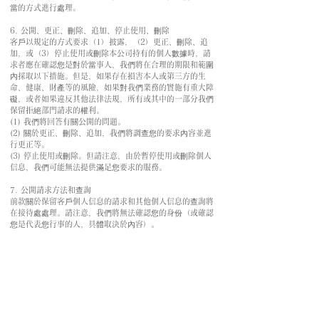
當的方式進行處理。
6. 公開、更正、刪除、追加、停止使用、刪除
客戶以規定的方式要求（1）披露，（2）更正、刪除、追
加，或（3）停止使用或刪除本公司持有的個人數據時，請
求者應在確認您是對於當事人，我們將在合理的期限和範圍
內採取以下措施。但是，如果存在損害本人或第三方的生
命、健康、財產等的風險，如果對我們業務的實施有重大障
礙，或者如果違反其他法律法規，所有或其中的一部分我們
保留拒絕部門請求的權利。
(1) 我們將回答有關公開的問題。
(2) 關於更正、刪除、追加，我們將調查您的要求內容並進
行更正等。
(3) 停止使用或刪除。但請注意，由於暫停使用或刪除個人
信息，我們可能無法提供滿足您要求的服務。
7. 公開請求方法和查詢
前款關於保留客戶個人信息的請求和其他個人信息的查詢將
在接待處處理。請注意，我們將無法確認您的身份（或確認
您是代表您行事的人，具體取決於內容）。
奎斯特清水酒店
424-0816
靜岡縣
靜岡市清水區政子町3-27