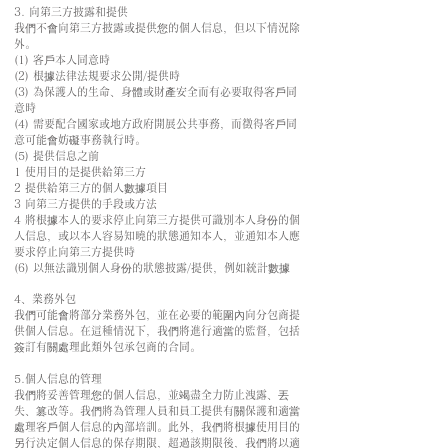
3. 向第三方披露和提供
我們不會向第三方披露或提供您的個人信息，但以下情況除
外。
(1) 客戶本人同意時
(2) 根據法律法規要求公開/提供時
(3) 為保護人的生命、身體或財產安全而有必要取得客戶同
意時
(4) 需要配合國家或地方政府開展公共事務，而徵得客戶同
意可能會妨礙事務執行時。
(5) 提供信息之前
1 使用目的是提供給第三方
2 提供給第三方的個人數據項目
3 向第三方提供的手段或方法
4 將根據本人的要求停止向第三方提供可識別本人身份的個
人信息，或以本人容易知曉的狀態通知本人，並通知本人應
要求停止向第三方提供時
(6) 以無法識別個人身份的狀態披露/提供，例如統計數據
4、業務外包
我們可能會將部分業務外包，並在必要的範圍內向分包商提
供個人信息。在這種情況下，我們將進行適當的監督，包括
簽訂有關處理此類外包承包商的合同。
5.個人信息的管理
我們將妥善管理您的個人信息，並竭盡全力防止洩露、丟
失、篡改等。我們將為管理人員和員工提供有關保護和適當
處理客戶個人信息的內部培訓。此外，我們將根據使用目的
另行決定個人信息的保存期限，超過該期限後，我們將以適